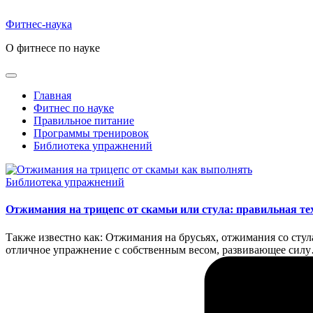
Перейти
к
Фитнес-наука
содержимому
О фитнесе по науке
Главная
Фитнес по науке
Правильное питание
Программы тренировок
Библиотека упражнений
Опубликовано
Библиотека упражнений
в
Отжимания на трицепс от скамьи или стула: правильная т
Также известно как: Отжимания на брусьях, отжимания со ст
отличное упражнение с собственным весом, развивающее сил