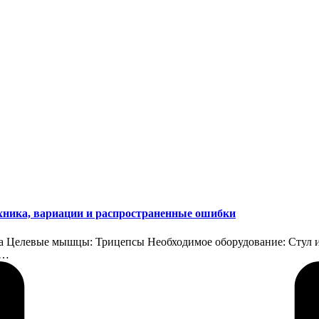
ехника, вариации и распространенные ошибки
ула Целевые мышцы: Трицепсы Необходимое оборудование: Стул
у…