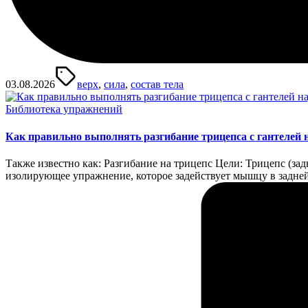
Метки:
03.08.2026
верх
,
сила
,
состав тела
Опубликовано
Библиотека упражнений
в
Как правильно выполнять разгибание трицепса с гантелей 
Также известно как: Разгибание на трицепс Цели: Трицепс (за
изолирующее упражнение, которое задействует мышцу в задне