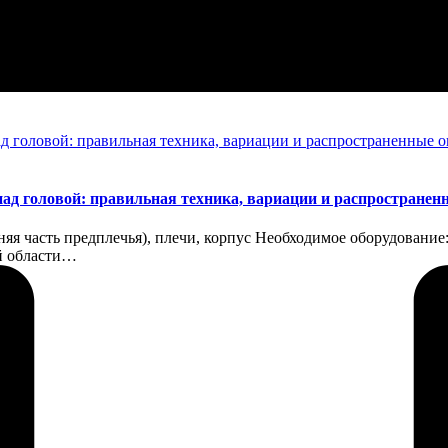
над головой: правильная техника, вариации и распростране
дняя часть предплечья), плечи, корпус Необходимое оборудовани
й области…