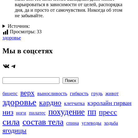
варьироваться в зависимости от целей, распорядка
дня, да и просто от самочувствия. Никогда об этом
не забывайте.
Источник:
Просмотры:
33
Метки:
здоровье
Мы в соцсетях
ВКонтакте
Telegram
Поиск
Поиск
верх
бицепс
выносливость
гибкость
грудь
живот
здоровье
кардио
кэролайн гирван
клетчатка
похудение
пп
низ
пресс
ноги
пилатес
сила
состав тела
спина
углеводы
ходьба
ягодицы