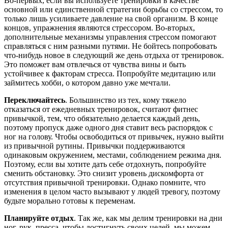
Во-первых, если вы используете тренировки в качестве
основной или единственной стратегии борьбы со стрессом, то
только лишь усиливаете давление на свой организм. В конце
концов, упражнения являются стрессором. Во-вторых,
дополнительные механизмы управления стрессом помогают
справляться с ним разными путями. Не бойтесь попробовать
что-нибудь новое в следующий же день отдыха от тренировок.
Это поможет вам отвлечься от чувства вины и быть
устойчивее к факторам стресса. Попробуйте медитацию или
займитесь хобби, о котором давно уже мечтали.
Переключайтесь
. Большинство из тех, кому тяжело
отказаться от ежедневных тренировок, считают фитнес
привычкой, тем, что обязательно делается каждый день,
поэтому пропуск даже одного дня ставит весь распорядок с
ног на голову. Чтобы освободиться от привычек, нужно выйти
из привычной рутины. Привычки поддерживаются
одинаковым окружением, местами, соблюдением режима дня.
Поэтому, если вы хотите дать себе отдохнуть, попробуйте
сменить обстановку. Это снизит уровень дискомфорта от
отсутствия привычной тренировки. Однако помните, что
изменения в целом часто вызывают у людей тревогу, поэтому
будьте морально готовы к переменам.
Планируйте отдых
. Так же, как мы делим тренировки на дни
ног, рук, пресса, чтобы достигнуть своих целей, мы можем