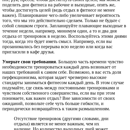
поделить дни фитнеса на рабочие и выходные, опять же,
чтобы достигнуть целей (ведь отдых в фитнесе не менее
важен). Планирование чего-либо увеличивает вероятность
того, что мы это действительно сделаем. Только не будьте с
собой слишком строги. Запланируйте плавающие выходные в
течение недели, например, минимум один, а то и два дня
отдыха от тренировок в неделю. Воспользуйтесь этими днями
тогда, когда это будет иметь смысл. Например, если вы
прозанимались без перерыва всю неделю или когда вас
пригласили в кафе друзья.
Умерьте свои требования
. Большую часть времени чувство
необходимости тренироваться каждый день возникает от
наших требований к самим себе. Возможно, в вас есть доля
перфекционизма, которая задает чрезмерно высокие
стандарты заниматься фитнесом каждый день. В этом случае
подумайте, где связь между постоянными тренировками и
чувством собственного совершенства, если вы при этом
понимаете, как важен отдых? Вне зависимости от своих
ожиданий, позвольте себе чуть больше гибкости, и
периодически возвращайтесь к таким размышлениям.
Отсутствие тренировок (другими словами, дни
отдыха) является не менее важным, чем их
наличие. Но количество выходных дней может