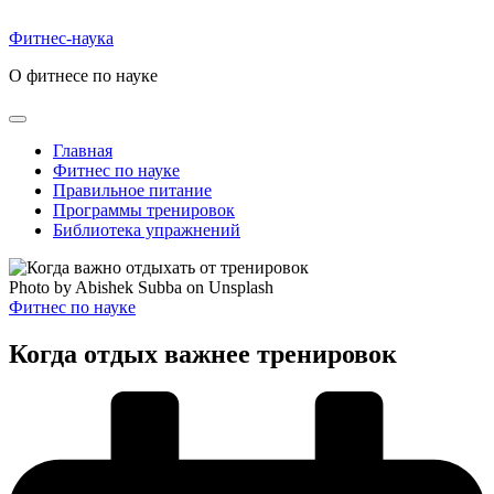
Перейти
к
Фитнес-наука
содержимому
О фитнесе по науке
Главная
Фитнес по науке
Правильное питание
Программы тренировок
Библиотека упражнений
Photo by Abishek Subba on Unsplash
Опубликовано
Фитнес по науке
в
Когда отдых важнее тренировок