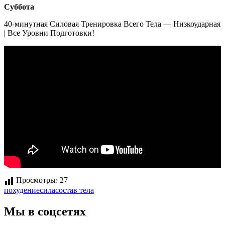
Суббота
40-минутная Силовая Тренировка Всего Тела — Низкоударная
| Все Уровни Подготовки!
Просмотры:
27
Метки:
похудение
сила
состав тела
Мы в соцсетях