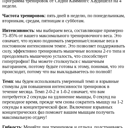
Программа тренировок от Сидни Каммингс Хаудишелл на 4
недели.
Частота тренировок
: пять дней в неделю, по понедельникам,
вторникам, средам, пятницам и субботам.
Интенсивность
: мы выбираем веса, составляющие примерно
75–85% от вашего максимального тренировочного веса. Это
означает, что нужно поднимать умеренные/сложные веса в
постоянном интенсивном темпе. Это позволяет поддерживать
силу, эффективно тренировать мышечные волокна 2-го типа и
преодолевать мышечную усталость, что способствует
гипертрофии! Вы можете столкнуться с мышечным
выгоранием, поэтому будьте готовы к этому, понимая, что это
происходит, потому что вы выкладываетесь по полной!
Темп
: мы будем использовать умеренный темп и взрывные
стимулы для повышения интенсивности тренировок в
течение месяца. Темп 2-0-2 и 1-0-2 означает, что вам
потребуется 2 секунды на удлинение мышцы, 0 секунд на
переходное время, прежде чем снова сократить мышцу на 1-2
секунды в концентрической фазе. Включение взрывных
концентрических фаз поможет вашим мышцам получить
максимальную отдачу!
Гибкость
: Меняйте дни тренировок и отдыха, подстраиваясь