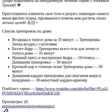
Добро пожаловать на пятидневную летнюю серию с Ребеккой
Луизой! 🌟
Приготовьтесь изменить свое тело и разум с помощью нашего
мини-фитнес-плана, призванного помочь вам достичь своих
летних целей! 💪🏻✨
Список тренировок по дням:
Ягодицы в тонусе дома за 35 минут — Тренировка
Лепка ягодиц с гантелями
Баллет-Барр — Тренировка всего тела для лепки и
тонуса дома — 35 минут
Нижний пресс и внутренние бедра — Отточись —
Домашняя тренировка — 30 минут
Крепкий кор и точеная талия Тренировка дома — 30
минут
Домашняя кардио-тренировка для сжигания жира и
похудения — 30-минутный кардио-кранчер
Плейлист серии —
https://www.youtube.com/playlist?list=PLoi2-
PUbIjQ6ZkVjIExoScbuj45gKK236
Просмотры:
26
Метки:
верх
кардио
низ
похудение
пресс