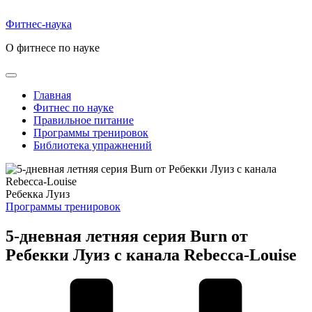
Перейти
к
Фитнес-наука
содержимому
О фитнесе по науке
Главная
Фитнес по науке
Правильное питание
Программы тренировок
Библиотека упражнений
Ребекка Луиз
Опубликовано
Программы тренировок
в
5-дневная летняя серия Burn от
Ребекки Луиз с канала Rebecca-Louise