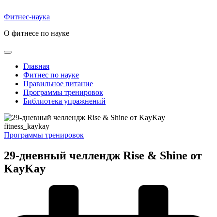
Перейти
к
Фитнес-наука
содержимому
О фитнесе по науке
Главная
Фитнес по науке
Правильное питание
Программы тренировок
Библиотека упражнений
fitness_kaykay
Опубликовано
Программы тренировок
в
29-дневный челлендж Rise & Shine от
KayKay